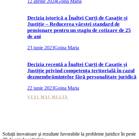
12 aprilie 2024
Goina Maria
Decizia istorică a Înaltei Curți de Casație și
Justiție – Reducerea vârstei standard de
pensionare pentru un stagiu de cotizare de 25
de ani
23 iunie 2023
Goina Maria
Decizia recentă a Înaltei Curți de Casație și
Justiție privind competența teritorială în cazul
dezmembrămintelor fără personalitate juridică
22 iunie 2023
Goina Maria
VEZI MAI MULTE
Soluţii inovatoare şi rezultate favorabile la probleme juridice în peste