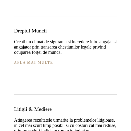
Dreptul Muncii
Creati un climat de siguranta si incredere intre angajat si
angajator prin transarea chestiunilor legale privind
ocuparea forţei de munca.
AFLA MAI MULTE
Litigii & Mediere
Atingerea rezultatele urmarite la problemelor litigioase,
in cel mai scurt timp posibil si cu costuri cat mai reduse,
prin proceduri judiciare sau extrajudiciare.