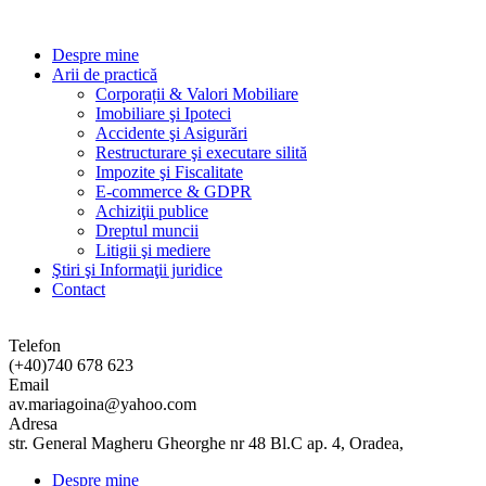
Despre mine
Arii de practică
Corporații & Valori Mobiliare
Imobiliare şi Ipoteci
Accidente şi Asigurări
Restructurare şi executare silită
Impozite şi Fiscalitate
E-commerce & GDPR
Achiziţii publice
Dreptul muncii
Litigii şi mediere
Ştiri şi Informaţii juridice
Contact
Telefon
(+40)740 678 623
Email
av.mariagoina@yahoo.com
Adresa
str. General Magheru Gheorghe nr 48 Bl.C ap. 4, Oradea,
Despre mine