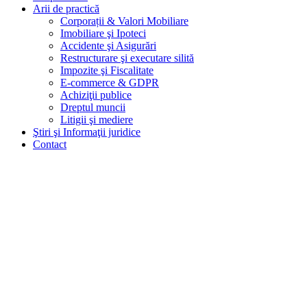
Arii de practică
Corporații & Valori Mobiliare
Imobiliare şi Ipoteci
Accidente şi Asigurări
Restructurare şi executare silită
Impozite şi Fiscalitate
E-commerce & GDPR
Achiziţii publice
Dreptul muncii
Litigii şi mediere
Ştiri şi Informaţii juridice
Contact