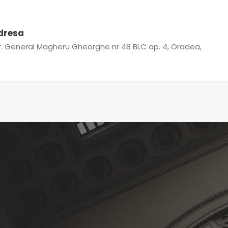
dresa
r. General Magheru Gheorghe nr 48 Bl.C ap. 4, Oradea,