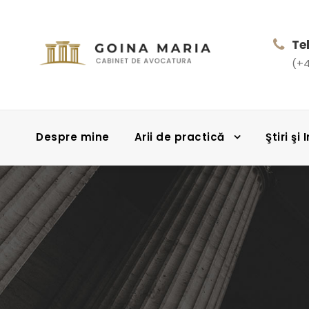
Te
(+4
Despre mine
Arii de practică
Ştiri şi