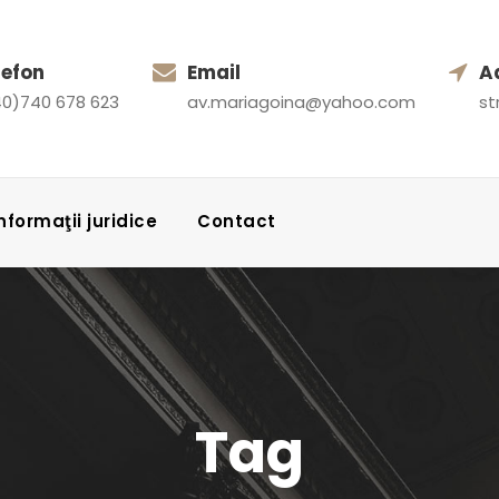
lefon
Email
A
0)740 678 623
av.mariagoina@yahoo.com
st
 Informaţii juridice
Contact
Tag