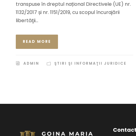
transpuse în dreptul național Directivele (UE) nr.
1132/2017 și nr. 1151/2019, cu scopul încurajării
libertăţii...
READ MORE
ADMIN
ŞTIRI ŞI INFORMAŢII JURIDICE
Contac